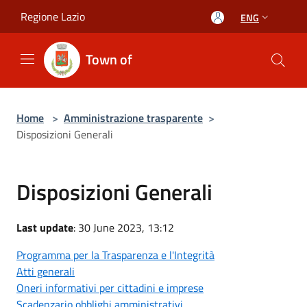
Salta al contenuto principale
Regione Lazio
ENG
Town of
Home
>
Amministrazione trasparente
>
Disposizioni Generali
Disposizioni Generali
Last update
: 30 June 2023, 13:12
Programma per la Trasparenza e l'Integrità
Atti generali
Oneri informativi per cittadini e imprese
Scadenzario obblighi amministrativi