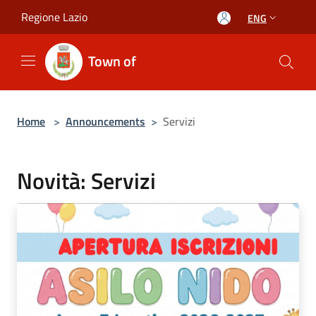
Salta al contenuto principale
Regione Lazio
ENG
Town of
Home
>
Announcements
>
Servizi
Novità: Servizi