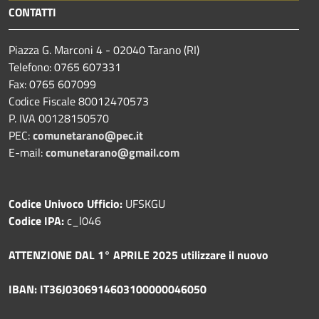
CONTATTI
Piazza G. Marconi 4 - 02040 Tarano (RI)
Telefono: 0765 607331
Fax: 0765 607099
Codice Fiscale 80012470573
P. IVA 00128150570
PEC:
comunetarano@pec.it
E-mail:
comunetarano@gmail.com
Codice Univoco Ufficio:
UFSKGU
Codice IPA:
c_l046
ATTENZIONE DAL 1° APRILE 2025 utilizzare il nuovo
IBAN: IT36J0306914603100000046050