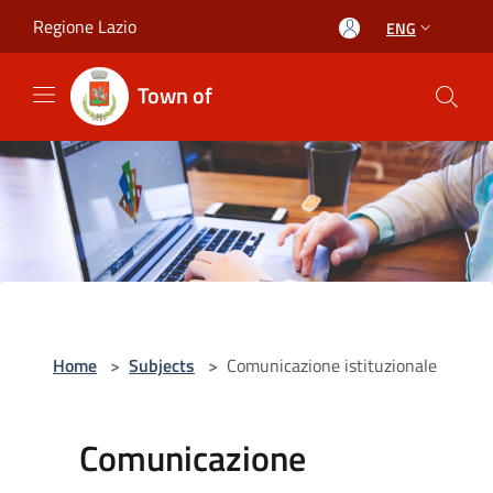
Salta al contenuto principale
Regione Lazio
ENG
Town of
Home
>
Subjects
>
Comunicazione istituzionale
Comunicazione