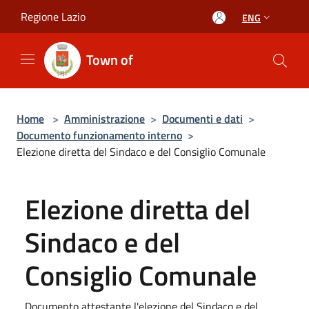
Salta al contenuto principale
Regione Lazio
ENG
Town of
Home
>
Amministrazione
>
Documenti e dati
>
Documento funzionamento interno
>
Elezione diretta del Sindaco e del Consiglio Comunale
Elezione diretta del
Sindaco e del
Consiglio Comunale
Documento attestante l'elezione del Sindaco e del