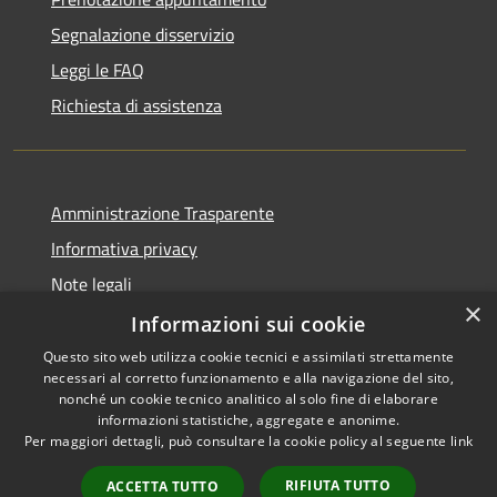
Segnalazione disservizio
Leggi le FAQ
Richiesta di assistenza
Amministrazione Trasparente
Informativa privacy
Note legali
×
Dichiarazione di accessibilità
Informazioni sui cookie
Questo sito web utilizza cookie tecnici e assimilati strettamente
necessari al corretto funzionamento e alla navigazione del sito,
nonché un cookie tecnico analitico al solo fine di elaborare
informazioni statistiche, aggregate e anonime.
RSS
Copyright © 2026 • Town of •
Per maggiori dettagli, può consultare la cookie policy al seguente
link
Accessibility
Municipium
Powered by
•
Privacy
Admin access
RIFIUTA TUTTO
ACCETTA TUTTO