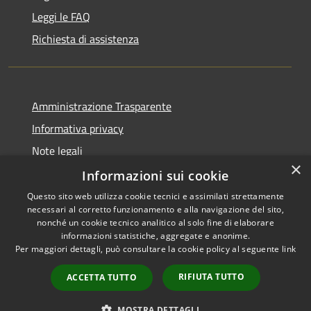
Leggi le FAQ
Richiesta di assistenza
Amministrazione Trasparente
Informativa privacy
Note legali
×
Dichiarazione di accessibilità
Informazioni sui cookie
Questo sito web utilizza cookie tecnici e assimilati strettamente
necessari al corretto funzionamento e alla navigazione del sito,
nonché un cookie tecnico analitico al solo fine di elaborare
informazioni statistiche, aggregate e anonime.
RSS
Copyright © 2026 • Town of •
Per maggiori dettagli, può consultare la cookie policy al seguente
link
Accessibility
Municipium
Powered by
•
Privacy
Admin access
RIFIUTA TUTTO
ACCETTA TUTTO
Cookie
Sitemap
MOSTRA DETTAGLI