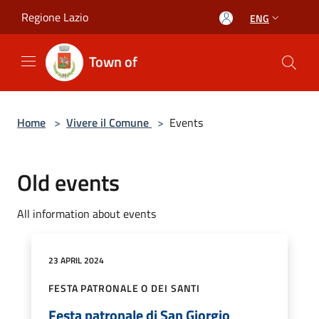
Salta al contenuto principale
Regione Lazio
ENG
Town of
Home
>
Vivere il Comune
>
Events
Old events
All information about events
23 APRIL 2024
FESTA PATRONALE O DEI SANTI
Festa patronale di San Giorgio