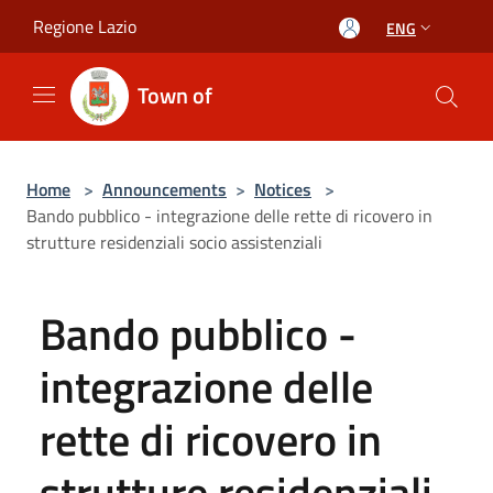
Salta al contenuto principale
Regione Lazio
ENG
Town of
Home
>
Announcements
>
Notices
>
Bando pubblico - integrazione delle rette di ricovero in
strutture residenziali socio assistenziali
Bando pubblico -
integrazione delle
rette di ricovero in
strutture residenziali