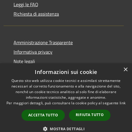
Leggi le FAQ
Richiesta di assistenza
Amministrazione Trasparente
Informativa privacy
Note legali
×
Dichiarazione di accessibilità
Informazioni sui cookie
Questo sito web utilizza cookie tecnici e assimilati strettamente
necessari al corretto funzionamento e alla navigazione del sito,
nonché un cookie tecnico analitico al solo fine di elaborare
informazioni statistiche, aggregate e anonime.
RSS
Copyright © 2026 • Town of •
Per maggiori dettagli, può consultare la cookie policy al seguente
link
Accessibility
Municipium
Powered by
•
Privacy
Admin access
RIFIUTA TUTTO
ACCETTA TUTTO
Cookie
Sitemap
MOSTRA DETTAGLI