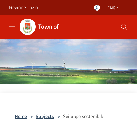
Salta al contenuto principale
Regione Lazio
ENG
Town of
Home
>
Subjects
>
Sviluppo sostenibile