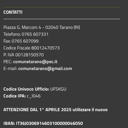
CONTATTI
Piazza G. Marconi 4 - 02040 Tarano (RI)
Telefono: 0765 607331
Fax: 0765 607099
Codice Fiscale 80012470573
P. IVA 00128150570
PEC:
comunetarano@pec.it
E-mail:
comunetarano@gmail.com
Codice Univoco Ufficio:
UFSKGU
Codice IPA:
c_l046
ATTENZIONE DAL 1° APRILE 2025 utilizzare il nuovo
IBAN: IT36J0306914603100000046050