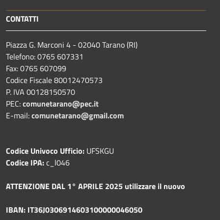
CONTATTI
Piazza G. Marconi 4 - 02040 Tarano (RI)
Telefono: 0765 607331
Fax: 0765 607099
Codice Fiscale 80012470573
P. IVA 00128150570
PEC:
comunetarano@pec.it
E-mail:
comunetarano@gmail.com
Codice Univoco Ufficio:
UFSKGU
Codice IPA:
c_l046
ATTENZIONE DAL 1° APRILE 2025 utilizzare il nuovo
IBAN: IT36J0306914603100000046050