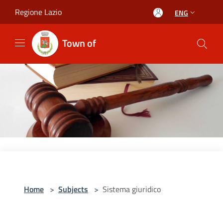
Salta al contenuto principale
Regione Lazio
ENG
Town of
Home
>
Subjects
>
Sistema giuridico