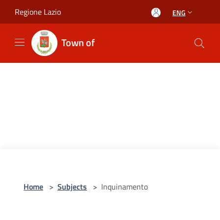
Salta al contenuto principale
Regione Lazio
ENG
Town of
Home
>
Subjects
>
Inquinamento