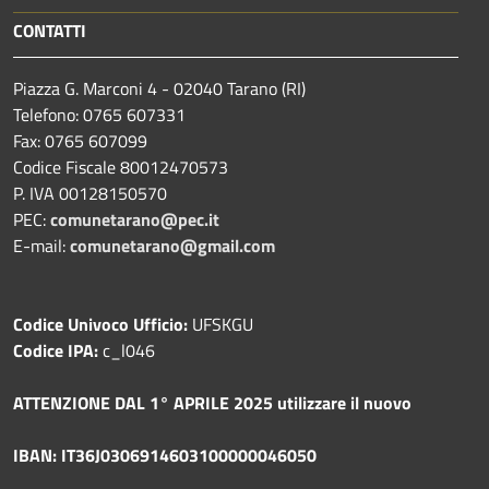
CONTATTI
Piazza G. Marconi 4 - 02040 Tarano (RI)
Telefono: 0765 607331
Fax: 0765 607099
Codice Fiscale 80012470573
P. IVA 00128150570
PEC:
comunetarano@pec.it
E-mail:
comunetarano@gmail.com
Codice Univoco Ufficio:
UFSKGU
Codice IPA:
c_l046
ATTENZIONE DAL 1° APRILE 2025 utilizzare il nuovo
IBAN: IT36J0306914603100000046050