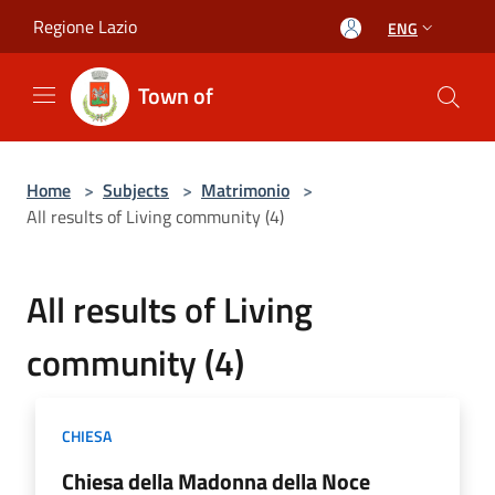
Salta al contenuto principale
Regione Lazio
ENG
Town of
Home
>
Subjects
>
Matrimonio
>
All results of Living community (4)
All results of Living
community (4)
CHIESA
Chiesa della Madonna della Noce