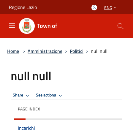
Salta al contenuto principale
Regione Lazio
ENG
Town of
Home
>
Amministrazione
>
Politici
>
null null
null null
Share
See actions
PAGE INDEX
Incarichi