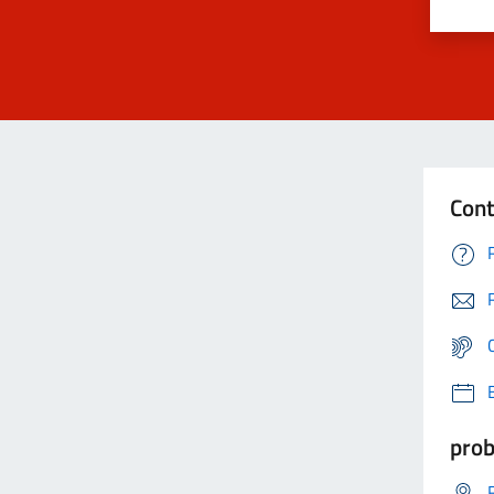
Cont
prob