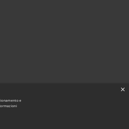
×
nzionamento e
nformazioni