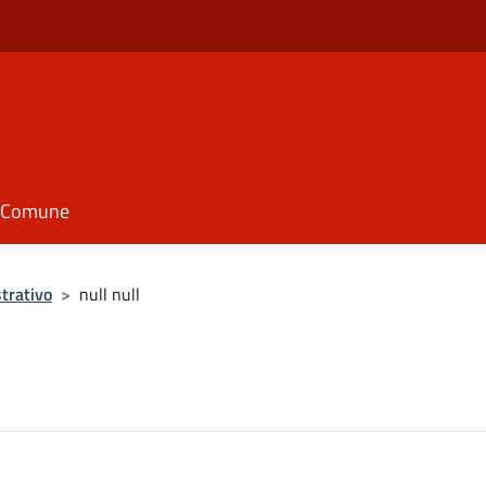
il Comune
trativo
>
null null