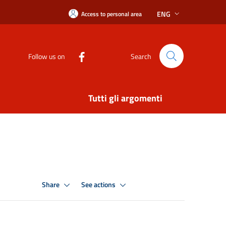
ENG
Access to personal area
Follow us on
Search
Tutti gli argomenti
Share
See actions