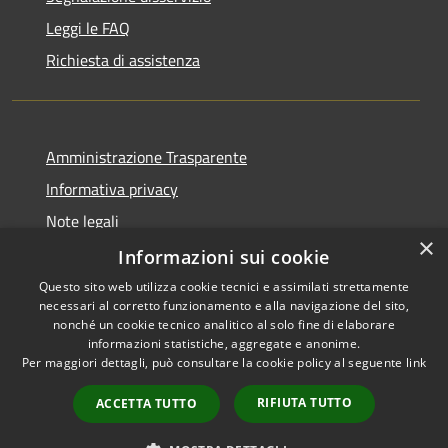
Leggi le FAQ
Richiesta di assistenza
Amministrazione Trasparente
Informativa privacy
Note legali
×
Dichiarazione di accessibilità
Informazioni sui cookie
Questo sito web utilizza cookie tecnici e assimilati strettamente
necessari al corretto funzionamento e alla navigazione del sito,
nonché un cookie tecnico analitico al solo fine di elaborare
informazioni statistiche, aggregate e anonime.
RSS
Copyright © 2026 • Town of •
Per maggiori dettagli, può consultare la cookie policy al seguente
link
Accessibility
Municipium
Powered by
•
Privacy
Admin access
RIFIUTA TUTTO
ACCETTA TUTTO
Cookie