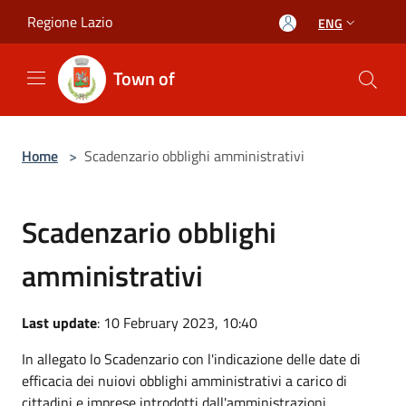
Salta al contenuto principale
Regione Lazio
ENG
Town of
Home
>
Scadenzario obblighi amministrativi
Scadenzario obblighi
amministrativi
Last update
: 10 February 2023, 10:40
In allegato lo Scadenzario con l'indicazione delle date di
efficacia dei nuiovi obblighi amministrativi a carico di
cittadini e imprese introdotti dall'amministrazioni.