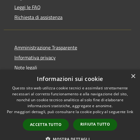
Leggi le FAQ
Richiesta di assistenza
Amministrazione Trasparente
Informativa privacy
Note legali
×
Dichiarazione di accessibilità
Informazioni sui cookie
Questo sito web utilizza cookie tecnici e assimilati strettamente
necessari al corretto funzionamento e alla navigazione del sito,
nonché un cookie tecnico analitico al solo fine di elaborare
informazioni statistiche, aggregate e anonime.
RSS
Copyright © 2026 • Town of •
Per maggiori dettagli, può consultare la cookie policy al seguente
link
Accessibility
Municipium
Powered by
•
Privacy
Admin access
RIFIUTA TUTTO
ACCETTA TUTTO
Cookie
Sitemap
MOSTRA DETTAGLI