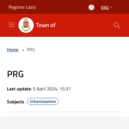
Salta al contenuto principale
Regione Lazio
ENG
Town of
Home
>
PRG
PRG
Last update
: 5 April 2024, 15:31
Subjects
:
Urbanizzazione