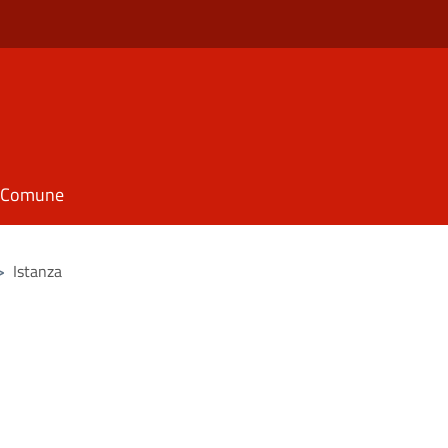
il Comune
>
Istanza