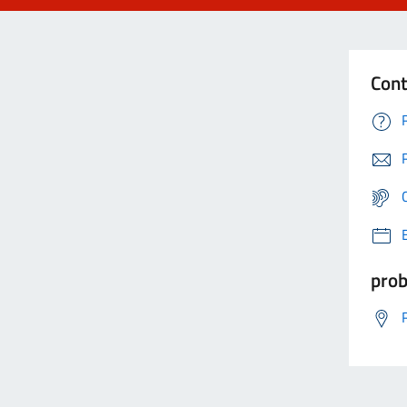
Cont
prob