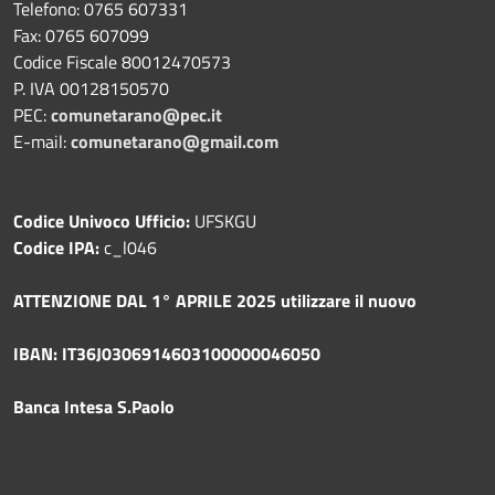
Telefono: 0765 607331
Fax: 0765 607099
Codice Fiscale 80012470573
P. IVA 00128150570
PEC:
comunetarano@pec.it
E-mail:
comunetarano@gmail.com
Codice Univoco Ufficio:
UFSKGU
Codice IPA:
c_l046
ATTENZIONE DAL 1° APRILE 2025 utilizzare il nuovo
IBAN: IT36J0306914603100000046050
Banca Intesa S.Paolo