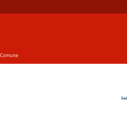
il Comune
See