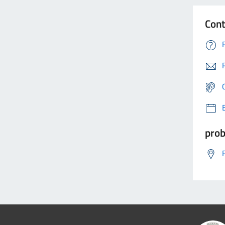
Cont
prob