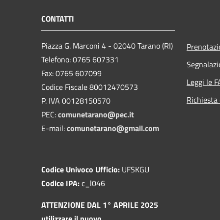
CONTATTI
Piazza G. Marconi 4 - 02040 Tarano (RI)
Prenotaz
Telefono: 0765 607331
Segnalazi
Fax: 0765 607099
Leggi le 
Codice Fiscale 80012470573
Richiesta 
P. IVA 00128150570
PEC:
comunetarano@pec.it
E-mail:
comunetarano@gmail.com
Codice Univoco Ufficio:
UFSKGU
Codice IPA:
c_l046
ATTENZIONE DAL 1° APRILE 2025
utilizzare il nuovo