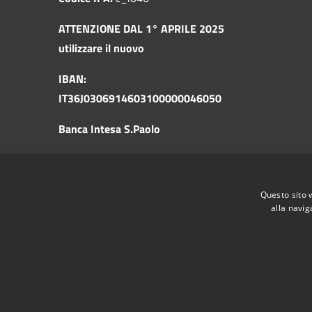
ATTENZIONE DAL 1° APRILE 2025
utilizzare il nuovo
IBAN:
IT36J0306914603100000046050
Banca Intesa S.Paolo
Questo sito 
alla navig
RSS
Accessibility
Privacy
Cookie
Sitemap