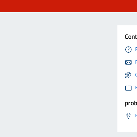
Cont
prob