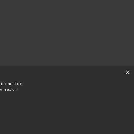
×
nzionamento e
nformazioni
Municipium
Admin access
2026 • Town of • Powered by
•