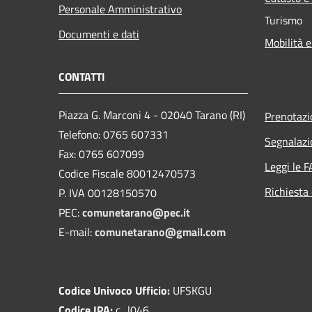
Personale Amministrativo
Turismo
Documenti e dati
Mobilità e
CONTATTI
Piazza G. Marconi 4 - 02040 Tarano (RI)
Prenotaz
Telefono: 0765 607331
Segnalazi
Fax: 0765 607099
Leggi le 
Codice Fiscale 80012470573
Richiesta 
P. IVA 00128150570
PEC:
comunetarano@pec.it
E-mail:
comunetarano@gmail.com
Codice Univoco Ufficio:
UFSKGU
Codice IPA:
c_l046