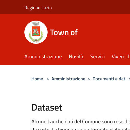
Salta al contenuto principale
Regione Lazio
Town of
Amministrazione
Novità
Servizi
Vivere 
Home
>
Amministrazione
>
Documenti e dati
Dataset
Alcune banche dati del Comune sono rese dispo
da parte di chiunque, in un formato elaborab