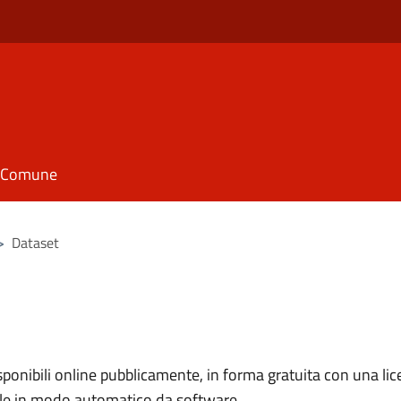
il Comune
>
Dataset
nibili online pubblicamente, in forma gratuita con una lice
ile in modo automatico da software.