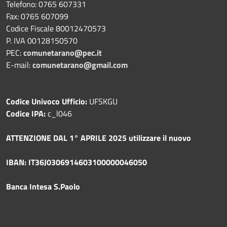
Telefono: 0765 607331
Fax: 0765 607099
Codice Fiscale 80012470573
P. IVA 00128150570
PEC:
comunetarano@pec.it
E-mail:
comunetarano@gmail.com
Codice Univoco Ufficio:
UFSKGU
Codice IPA:
c_l046
ATTENZIONE DAL 1° APRILE 2025 utilizzare il nuovo
IBAN: IT36J0306914603100000046050
Banca Intesa S.Paolo