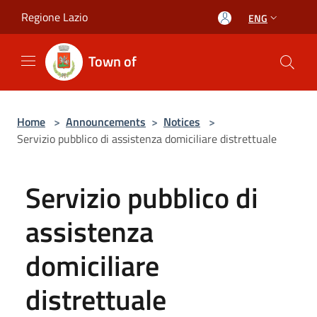
Salta al contenuto principale
Regione Lazio
ENG
Town of
Home
>
Announcements
>
Notices
>
Servizio pubblico di assistenza domiciliare distrettuale
Servizio pubblico di
assistenza
domiciliare
distrettuale