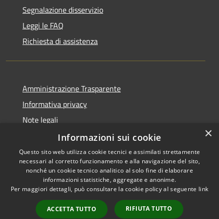
Segnalazione disservizio
Leggi le FAQ
Richiesta di assistenza
Amministrazione Trasparente
Informativa privacy
Note legali
×
Dichiarazione di accessibilità
Informazioni sui cookie
Questo sito web utilizza cookie tecnici e assimilati strettamente
necessari al corretto funzionamento e alla navigazione del sito,
nonché un cookie tecnico analitico al solo fine di elaborare
informazioni statistiche, aggregate e anonime.
RSS
Copyright © 2026 • Town of •
Per maggiori dettagli, può consultare la cookie policy al seguente
link
Accessibility
Municipium
Powered by
•
Privacy
Admin access
RIFIUTA TUTTO
ACCETTA TUTTO