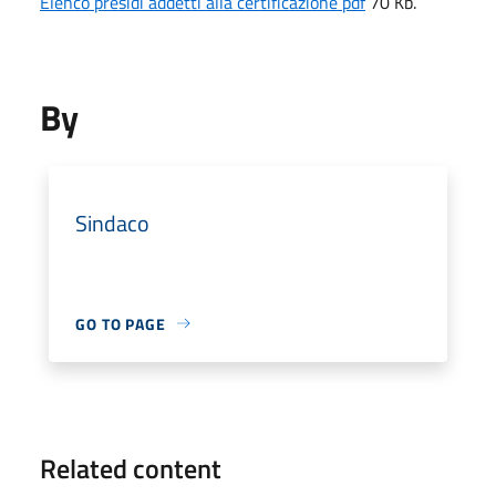
Elenco presidi addetti alla certificazione pdf
70 Kb.
By
Sindaco
GO TO PAGE
Related content