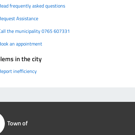
Read frequently asked questions
Request Assistance
Call the municipality 0765 607331
Book an appointment
lems in the city
Report inefficiency
Town of