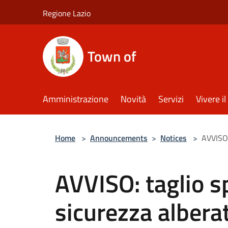
Salta al contenuto principale
Regione Lazio
Town of
Amministrazione
Novità
Servizi
Vivere 
Home
>
Announcements
>
Notices
>
AVVISO:
AVVISO: taglio s
sicurezza alberat