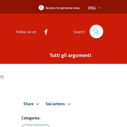
ENG
Access to personal area
Follow us on
Search
Tutti gli argomenti
25
Share
See actions
Categories: