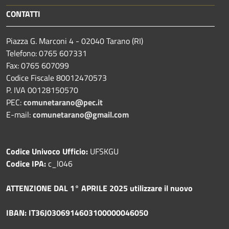
CONTATTI
Piazza G. Marconi 4 - 02040 Tarano (RI)
Telefono: 0765 607331
Fax: 0765 607099
Codice Fiscale 80012470573
P. IVA 00128150570
PEC:
comunetarano@pec.it
E-mail:
comunetarano@gmail.com
Codice Univoco Ufficio:
UFSKGU
Codice IPA:
c_l046
ATTENZIONE DAL 1° APRILE 2025 utilizzare il nuovo
IBAN: IT36J0306914603100000046050