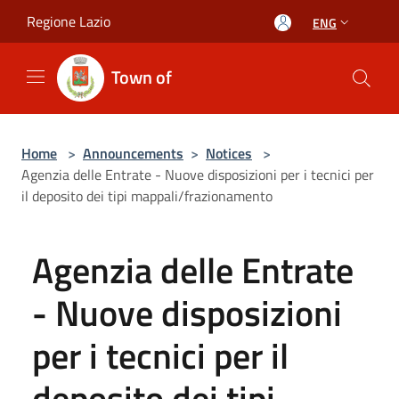
Salta al contenuto principale
Regione Lazio
ENG
Town of
Home
>
Announcements
>
Notices
>
Agenzia delle Entrate - Nuove disposizioni per i tecnici per
il deposito dei tipi mappali/frazionamento
Agenzia delle Entrate
- Nuove disposizioni
per i tecnici per il
deposito dei tipi