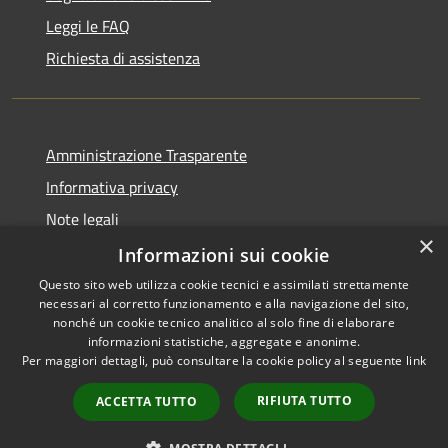
Leggi le FAQ
Richiesta di assistenza
Amministrazione Trasparente
Informativa privacy
Note legali
×
Dichiarazione di accessibilità
Informazioni sui cookie
Questo sito web utilizza cookie tecnici e assimilati strettamente
necessari al corretto funzionamento e alla navigazione del sito,
nonché un cookie tecnico analitico al solo fine di elaborare
informazioni statistiche, aggregate e anonime.
RSS
Copyright © 2026 • Town of •
Per maggiori dettagli, può consultare la cookie policy al seguente
link
Accessibility
Municipium
Powered by
•
Privacy
Admin access
RIFIUTA TUTTO
ACCETTA TUTTO
Cookie
Sitemap