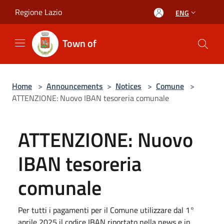
Salta al contenuto principale
Regione Lazio
ENG
Town of
Home
>
Announcements
>
Notices
>
Comune
>
ATTENZIONE: Nuovo IBAN tesoreria comunale
ATTENZIONE: Nuovo
IBAN tesoreria
comunale
Per tutti i pagamenti per il Comune utilizzare dal 1°
aprile 2025 il codice IBAN riportato nella news e in